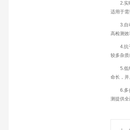
2.实时
适用于需
3.自动
高检测效
4.抗干
较多杂质
5.低维
命长，并
6.多参
测提供全