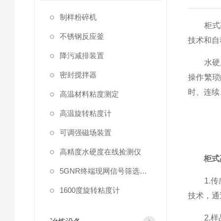
制样粉碎机
柜式高
不锈钢反应釜
技术和自
降污减排装置
水硬度
密封搅拌器
操作繁琐
时、连续
高温材料粘度测定
高温旋转粘度计
可调强磁场装置
高精度水硬度在线捡测仪
柜式
5GNR终端现网信号筛选放大器
1.传感
1600度旋转粘度计
技术，通
2.样品