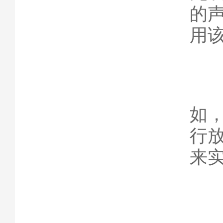
的
用
此
如
行
来
5