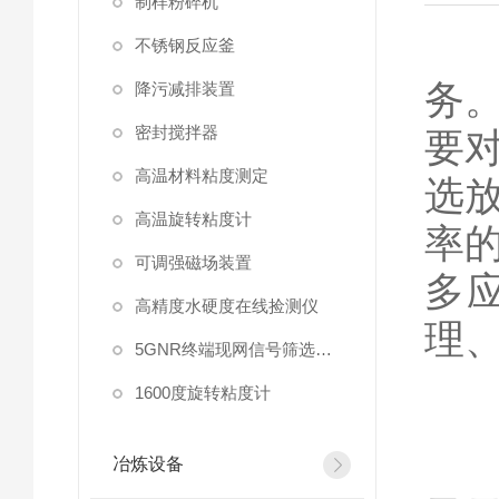
制样粉碎机
在
不锈钢反应釜
务
降污减排装置
密封搅拌器
要
高温材料粘度测定
选
高温旋转粘度计
率
可调强磁场装置
多
高精度水硬度在线捡测仪
理
5GNR终端现网信号筛选放大器
1600度旋转粘度计
冶炼设备