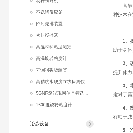
制样粉碎机
富氧水
不锈钢反应釜
种技术在
降污减排装置
密封搅拌器
1、
高温材料粘度测定
助于身体
高温旋转粘度计
2、
可调强磁场装置
提升体力
高精度水硬度在线捡测仪
3、
5GNR终端现网信号筛选放大器
这对于需
1600度旋转粘度计
4、
有助于减
冶炼设备
5、