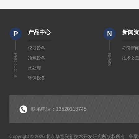
产品中心
新闻
P
N
仪器设备
公司新
PRODUCTS
NEWS
冶炼设备
技术文
水处理
环保设备
水质检测
锅炉水监测仪
仪器仪表
联系电话：13520118745
水质监测
Copyright © 2026 北京华意兴新技术开发研究所版权所有
备案号