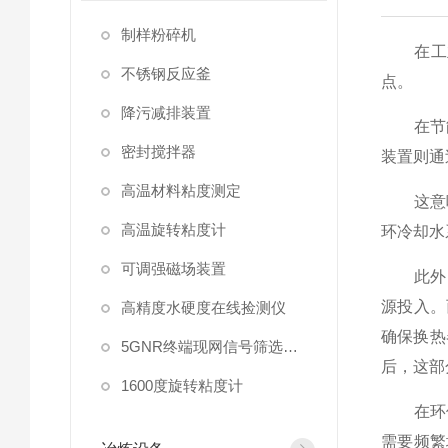
制样粉碎机
在工业
不锈钢反应釜
点。
降污减排装置
在节能
密封搅拌器
装置则通
高温材料粘度测定
这意味
高温旋转粘度计
环冷却水
可调强磁场装置
此外，
源投入。
高精度水硬度在线捡测仪
确保换热
5GNR终端现网信号筛选放大器
后，这部
1600度旋转粘度计
在环保
需要频繁