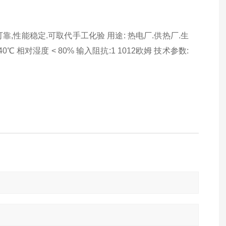
,性能稳定.可取代手工化验 用途: 热电厂.供热厂.生
℃ 相对湿度 < 80% 输入阻抗:1 1012欧姆 技术参数: