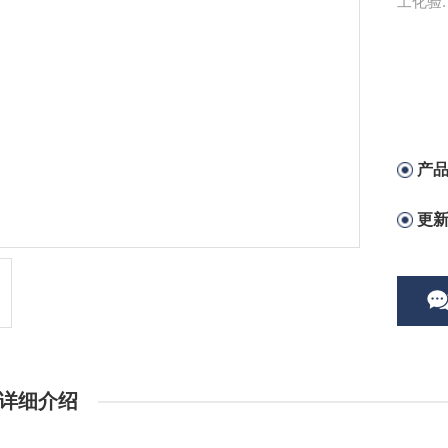
工化验.
产
更
详细介绍